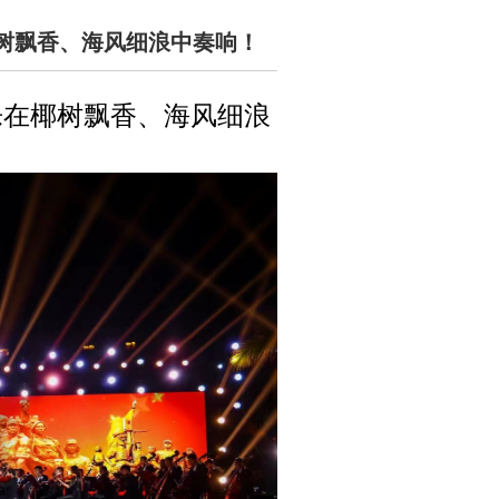
椰树飘香、海风细浪中奏响！
乐在椰树飘香、海风细浪
！