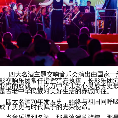
四大名酒主题交响音乐会演出由国家一
影交响乐团常任指挥范焘执捧，长影乐团
取得的成就，是亿万中华儿女心灵成长史
是古老中华民族对美好生活的赤诚向往。
四大名酒70年发展史，始终与祖国同呼
成了历史与时代赋予的光荣使命。
当音乐遇到名酒，那是流淌的旋律，那是